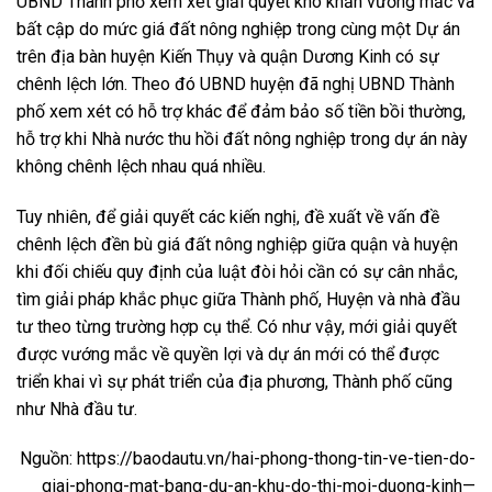
UBND Thành phố xem xét giải quyết khó khăn vướng mắc và
bất cập do mức giá đất nông nghiệp trong cùng một Dự án
trên địa bàn huyện Kiến Thụy và quận Dương Kinh có sự
chênh lệch lớn. Theo đó UBND huyện đã nghị UBND Thành
phố xem xét có hỗ trợ khác để đảm bảo số tiền bồi thường,
hỗ trợ khi Nhà nước thu hồi đất nông nghiệp trong dự án này
không chênh lệch nhau quá nhiều.
Tuy nhiên, để giải quyết các kiến nghị, đề xuất về vấn đề
chênh lệch đền bù giá đất nông nghiệp giữa quận và huyện
khi đối chiếu quy định của luật đòi hỏi cần có sự cân nhắc,
tìm giải pháp khắc phục giữa Thành phố, Huyện và nhà đầu
tư theo từng trường hợp cụ thể. Có như vậy, mới giải quyết
được vướng mắc về quyền lợi và dự án mới có thể được
triển khai vì sự phát triển của địa phương, Thành phố cũng
như Nhà đầu tư.
Nguồn: https://baodautu.vn/hai-phong-thong-tin-ve-tien-do-
giai-phong-mat-bang-du-an-khu-do-thi-moi-duong-kinh—