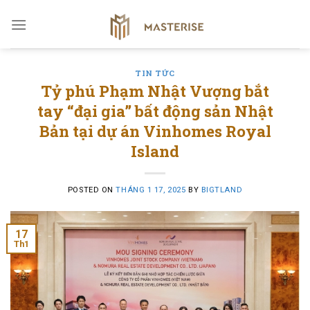
Skip
to
content
TIN TỨC
Tỷ phú Phạm Nhật Vượng bắt
tay “đại gia” bất động sản Nhật
Bản tại dự án Vinhomes Royal
Island
POSTED ON
THÁNG 1 17, 2025
BY
BIGTLAND
17
Th1